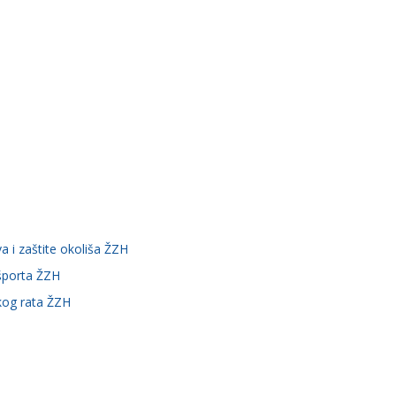
a i zaštite okoliša ŽZH
 športa ŽZH
skog rata ŽZH