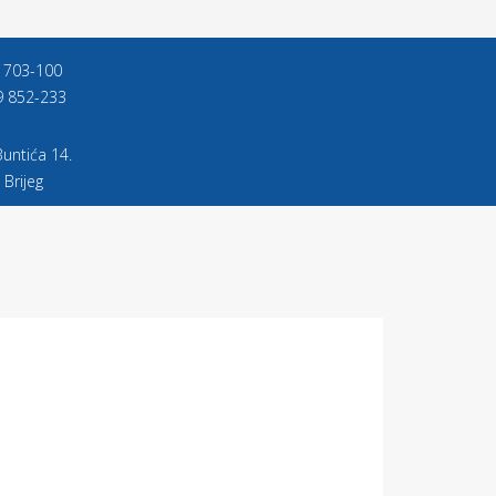
9 703-100
9 852-233
untića 14.
 Brijeg