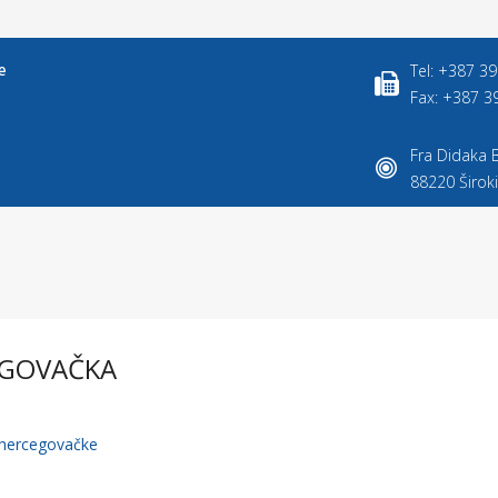
Tel: +387 3
Fax: +387 3
Fra Didaka B
88220 Široki
EGOVAČKA
ohercegovačke