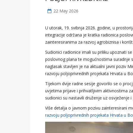
22 May 2026
U utorak, 19. svibnja 2026. godine, u prost
integracije održana je kratka radionica poslo
zainteresiranima za razvoj agrobiznisa i koriš
Sudionici radionice imali su priliku upoznati
poslovnog plana te mogućnostima suradnje sa
naglasak stavljen je na aktualni javni poziv M
razvoju poljoprivrednih projekata Hrvata u Bo
Tijekom dvije radne sesije govorilo se o proc
uvjetima prijave i prihvatljivim aktivnostima 
sudionici su nastavili druženje uz osvježenje 
Više detalja o javnom pozivu zainteresirani 
razvoju poljoprivrednih projekata Hrvata u Bo