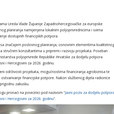
orijama Ureda Vlade Županije Zapadnohercegovačke za europske
vnog planiranja namijenjena lokalnim poljoprivrednicima i svima
tenje dostupnih financijskih potpora.
 se sa značajem poslovnog planiranja, osnovnim elementima kvalitetno
 stručnim konzultantima u pripremi i razvoju projekata. Poseban
inistarstva poljoprivrede Republike Hrvatske za dodjelu potpora
sni i Hercegovini za 2026. godinu.
jeni održivosti projekata, mogućnostima financiranja agrobiznisa te
za ostvarivanje financijske potpore. Nakon službenog dijela radionice
i prigodnu zakusku.
mogu pronaći na poveznici pod nazivom “
Javni poziv za dodjelu potpor
sni i Hercegovini za 2026. godinu
”.