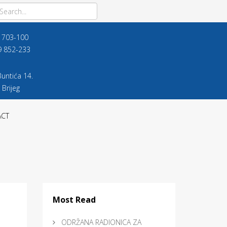
9 703-100
9 852-233
untića 14.
 Brijeg
ACT
Most Read
ODRŽANA RADIONICA ZA