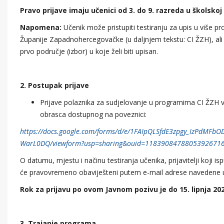
Pravo prijave imaju učenici od 3. do 9. razreda u školskoj 
Napomena:
Učenik može pristupiti testiranju za upis u više p
Županije Zapadnohercegovačke (u daljnjem tekstu: CI ŽZH), ali 
prvo područje (izbor) u koje želi biti upisan.
2. Postupak prijave
Prijave polaznika za sudjelovanje u programima CI ŽZH
obrasca dostupnog na poveznici:
https://docs.google.com/forms/d/e/1FAIpQLSfdE3zpgy_IzPdMFb
WarL0DQ/viewform?usp=sharing&ouid=1183908478805392671
O datumu, mjestu i načinu testiranja učenika, prijavitelji koji is
će pravovremeno obaviješteni putem e-mail adrese navedene 
Rok za prijavu po ovom Javnom pozivu je do 15. lipnja 20
3. Trajanje programa