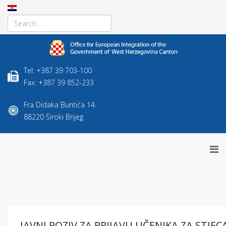
Tel: +387 39 703-100
Fax: +387 39 852-233
Fra Didaka Buntića 14.
88220 Široki Brijeg
JAVNI POZIV ZA PRIJAVU UČENIKA ZA STJE