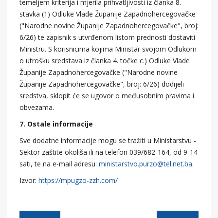
temeljem kriterija i mjerila prihvatljivosti iz članka 8.
stavka (1) Odluke Vlade Županije Zapadnohercegovačke
("Narodne novine Županije Zapadnohercegovačke", broj:
6/26) te zapisnik s utvrđenom listom prednosti dostaviti
Ministru. S korisnicima kojima Ministar svojom Odlukom
o utrošku sredstava iz članka 4. točke c.) Odluke Vlade
Županije Zapadnohercegovačke ("Narodne novine
Županije Zapadnohercegovačke", broj: 6/26) dodijeli
sredstva, sklopit će se ugovor o međusobnim pravima i
obvezama.
7. Ostale informacije
Sve dodatne informacije mogu se tražiti u Ministarstvu -
Sektor zaštite okoliša ili na telefon 039/682-164, od 9-14
sati, te na e-mail adresu:
ministarstvo.purzo@tel.net.ba
.
Izvor:
https://mpugzo-zzh.com/