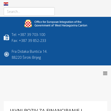
Tel: +387 39 703-100
Fax: +387 39 852-233
Fra Didaka Buntića 14.
88220 Široki Brijeg
JAVNI POZIV ZA FINANCIRANJE I