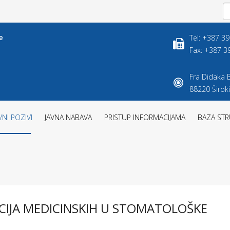
Tel: +387 3
Fax: +387 3
Fra Didaka B
88220 Široki
VNI POZIVI
JAVNA NABAVA
PRISTUP INFORMACIJAMA
BAZA STR
KACIJA MEDICINSKIH U STOMATOLOŠKE