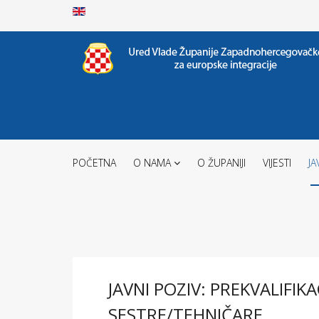
POČETNA
O NAMA
O ŽUPANIJI
VIJESTI
JA
JAVNI POZIV: PREKVALIFI
SESTRE/TEHNIČARE