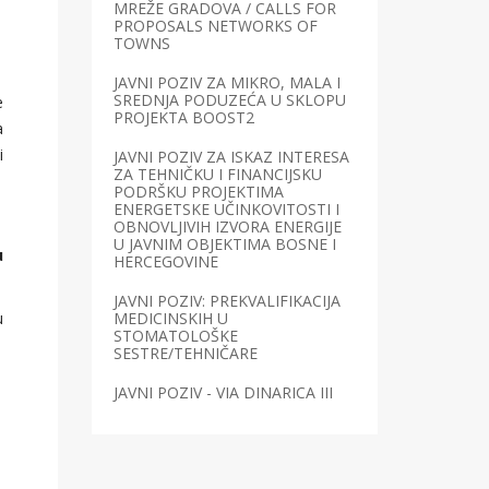
MREŽE GRADOVA / CALLS FOR
PROPOSALS NETWORKS OF
TOWNS
JAVNI POZIV ZA MIKRO, MALA I
SREDNJA PODUZEĆA U SKLOPU
e
PROJEKTA BOOST2
a
i
JAVNI POZIV ZA ISKAZ INTERESA
ZA TEHNIČKU I FINANCIJSKU
PODRŠKU PROJEKTIMA
ENERGETSKE UČINKOVITOSTI I
OBNOVLJIVIH IZVORA ENERGIJE
U JAVNIM OBJEKTIMA BOSNE I
u
HERCEGOVINE
JAVNI POZIV: PREKVALIFIKACIJA
u
MEDICINSKIH U
STOMATOLOŠKE
SESTRE/TEHNIČARE
JAVNI POZIV - VIA DINARICA III