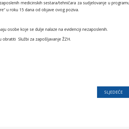
ezaposlenih medicinskih sestara/tehničara za sudjelovanje u program
are“ u roku 15 dana od objave ovog poziva.
maju osobe koje se dulje nalaze na evidenciji nezaposlenih.
 obratiti Službi za zapošljavanje ŽZH.
SLJEDEĆE