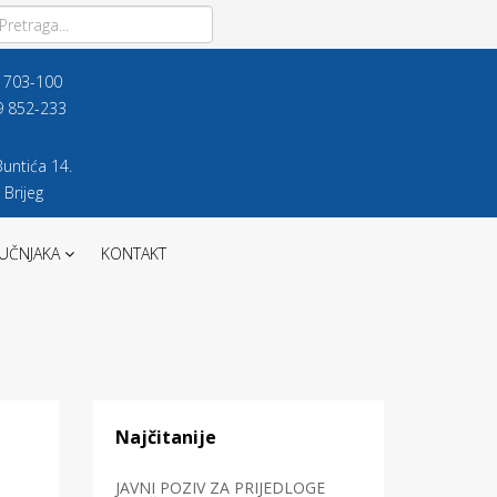
9 703-100
9 852-233
untića 14.
 Brijeg
UČNJAKA
KONTAKT
Najčitanije
JAVNI POZIV ZA PRIJEDLOGE