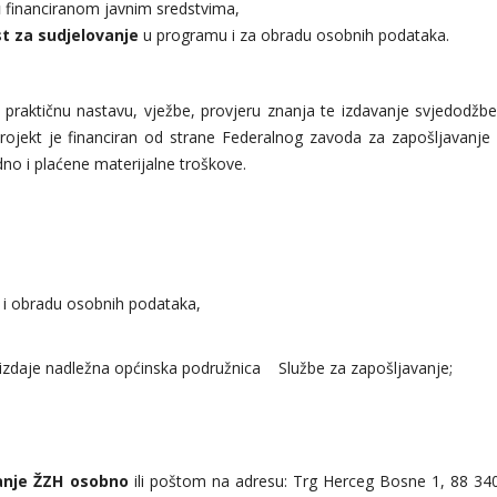
u
financiranom javnim sredstvima,
st za sudjelovanje
u programu i za obradu osobnih podataka.
i praktičnu nastavu, vježbe, provjeru znanja te izdavanje svjedodžbe
Projekt je financiran od strane Federalnog zavoda za zapošljavanje 
dno i plaćene materijalne troškove.
 i obradu osobnih podataka,
izdaje nadležna općinska podružnica Službe za zapošljavanje;
anje ŽZH
osobno
ili poštom na adresu: Trg Herceg Bosne 1, 88 34