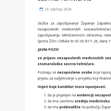
23. siječnja 2026.
Služba za zapošljavanje Županije Zapadnoh
nezaposlenih medicinskih sestara/tehni
zapošljavanje, Ministarstvom zdravstva, rada 
športa ŽZH i Odluke br 05-00-81/1-26, dana 19
JAVNI POZIV
za prijavu nezaposlenih medicinskih ses
stomatološke sestre/tehničare.
Pozivaju se
nezaposlene osobe
koje ispunj
prijavu za sudjelovanje u projektu koji financ
Uvjeti koje kandidat mora ispunjavati:
da je prijavljen na
evidenciji nezapos
da ima završenu
srednju medicinsku 
da ima
prebivalište
na području Župan