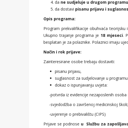
da
ne sudjeluje u drugom program
da dostavi
pisanu prijavu i suglasno
Opis programa:
Program prekvalifikacije obuhvaća teorijsku 
Ukupno trajanje programa je
18 mjeseci
. 
besplatan je za polaznike. Polaznici imaju uje
Način i rok prijave:
Zainteresirane osobe trebaju dostaviti:
pisanu prijavu,
suglasnost za sudjelovanje u programu
dokaz o ispunjavanju uvjeta:
-potvrda iz evidencije nezaposlenih osoba 
-svjedodžba o završenoj medicinskoj školi;
-uvjerenje o prebivalištu (CIPS)
Prijave se podnose
u Službu za zapošljav