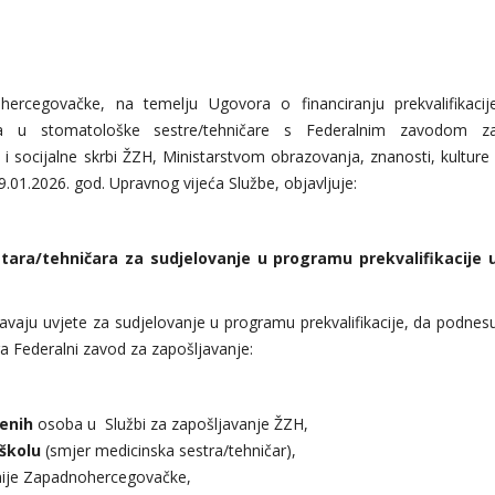
ercegovačke, na temelju Ugovora o financiranju prekvalifikacij
čara u stomatološke sestre/tehničare s Federalnim zavodom z
i socijalne skrbi ŽZH, Ministarstvom obrazovanja, znanosti, kulture 
.01.2026. god. Upravnog vijeća Službe, objavljuje:
tara/tehničara za sudjelovanje u programu prekvalifikacije 
avaju uvjete za sudjelovanje u programu prekvalifikacije, da podnes
ira Federalni zavod za zapošljavanje:
lenih
osoba u Službi za zapošljavanje ŽZH,
školu
(smjer medicinska sestra/tehničar),
ije Zapadnohercegovačke,