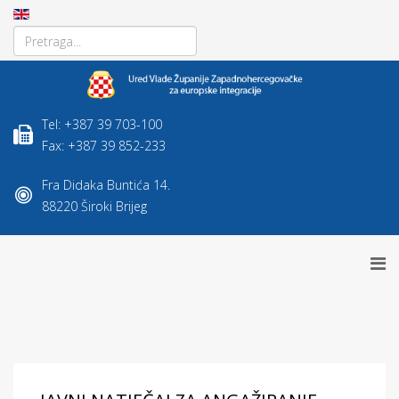
Tel: +387 39 703-100
Fax: +387 39 852-233
Fra Didaka Buntića 14.
88220 Široki Brijeg