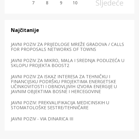
Sljedeće
7
8
9
10
Najčitanije
JAVNI POZIV ZA PRIJEDLOGE MREŽE GRADOVA / CALLS
FOR PROPOSALS NETWORKS OF TOWNS
JAVNI POZIV ZA MIKRO, MALA I SREDNJA PODUZEĆA U
SKLOPU PROJEKTA BOOST2
JAVNI POZIV ZA ISKAZ INTERESA ZA TEHNIČKU I
FINANCIJSKU PODRŠKU PROJEKTIMA ENERGETSKE
UČINKOVITOSTI I OBNOVLJIVIH IZVORA ENERGIJE U
JAVNIM OBJEKTIMA BOSNE I HERCEGOVINE
JAVNI POZIV: PREKVALIFIKACIJA MEDICINSKIH U
STOMATOLOŠKE SESTRE/TEHNIČARE
JAVNI POZIV - VIA DINARICA III