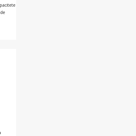
pacitete
ade
a