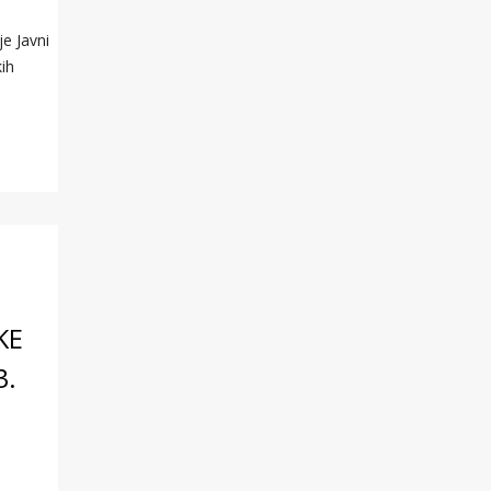
e Javni
ih
KE
3.