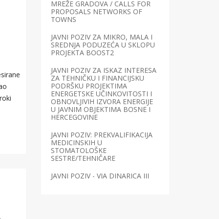
MREŽE GRADOVA / CALLS FOR
PROPOSALS NETWORKS OF
TOWNS
JAVNI POZIV ZA MIKRO, MALA I
SREDNJA PODUZEĆA U SKLOPU
PROJEKTA BOOST2
JAVNI POZIV ZA ISKAZ INTERESA
esirane
ZA TEHNIČKU I FINANCIJSKU
PODRŠKU PROJEKTIMA
kao
ENERGETSKE UČINKOVITOSTI I
roki
OBNOVLJIVIH IZVORA ENERGIJE
U JAVNIM OBJEKTIMA BOSNE I
HERCEGOVINE
JAVNI POZIV: PREKVALIFIKACIJA
MEDICINSKIH U
STOMATOLOŠKE
SESTRE/TEHNIČARE
JAVNI POZIV - VIA DINARICA III