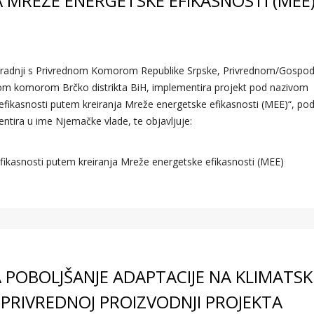
A MREŽE ENERGETSKE EFIKASNOSTI (MEE
suradnji s Privrednom Komorom Republike Srpske, Privrednom/Gosp
om komorom Brčko distrikta BiH, implementira projekt pod nazivom
ikasnosti putem kreiranja Mreže energetske efikasnosti (MEE)“, pod
tira u ime Njemačke vlade, te objavljuje:
kasnosti putem kreiranja Mreže energetske efikasnosti (MEE)
ZA POBOLJŠANJE ADAPTACIJE NA KLIMATSK
PRIVREDNOJ PROIZVODNJI PROJEKTA