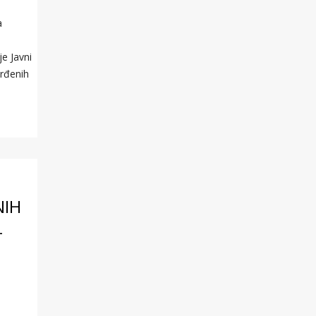
a
e Javni
rđenih
NIH
-