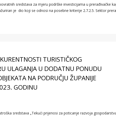
povratnih sredstava za mjeru podrške investicijama u prerađivačke ka
uriran je dio koji se odnosi na posebne kriterije 2.7.2.5. Sektor prer
ONKURENTNOSTI TURISTIČKOG
RU ULAGANJA U DODATNU PONUDU
 OBJEKATA NA PODRUČJU ŽUPANIJE
023. GODINU
roška sredstava „Tekući prijenosi za poticanje razvoja gospodarstv