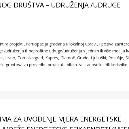
LNOG DRUŠTVA – UDRUŽENJA /UDRUGE
ira projekt „Participacija građana u lokalnoj upravi„ i poziva zainter
ge /udruženja ili neprofitne udruge/udruženja s jednim ili više medija 
, Livno, Tomislavgrad, Kupres, Glamoč, Grude, Ljubuški, Posušje, Ši
elu grantova za provedbu projekata bitnih za stanovnike i/ili korisnike
VIMA ZA UVOĐENJE MJERA ENERGETSKE