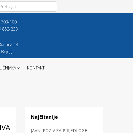
9 703-100
9 852-233
untića 14.
 Brijeg
UČNJAKA
KONTAKT
Najčitanije
IVA
JAVNI POZIV ZA PRIJEDLOGE