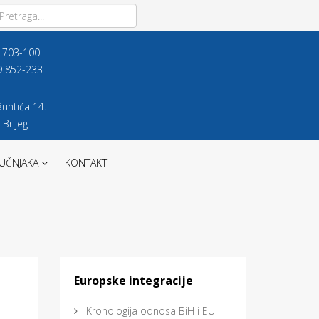
9 703-100
9 852-233
untića 14.
 Brijeg
UČNJAKA
KONTAKT
Europske integracije
Kronologija odnosa BiH i EU