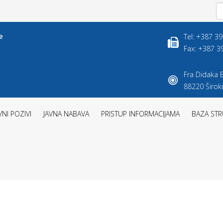
Tel: +387 3
Fax: +387 3
Fra Didaka B
88220 Široki
VNI POZIVI
JAVNA NABAVA
PRISTUP INFORMACIJAMA
BAZA STR