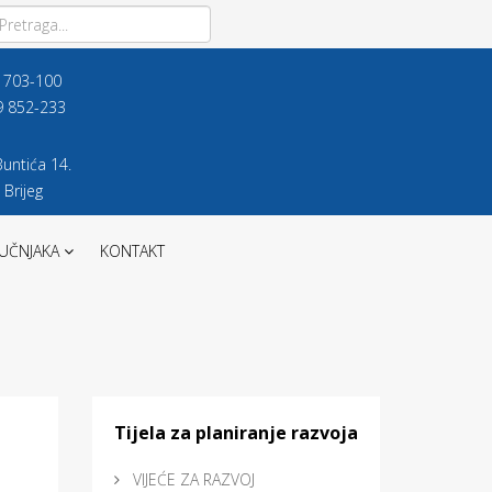
9 703-100
9 852-233
untića 14.
 Brijeg
UČNJAKA
KONTAKT
Tijela za planiranje razvoja
VIJEĆE ZA RAZVOJ