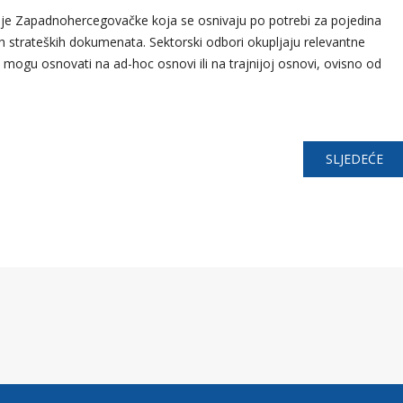
nije Zapadnohercegovačke koja se osnivaju po potrebi za pojedina
h strateških dokumenata. Sektorski odbori okupljaju relevantne
e mogu osnovati na ad-hoc osnovi ili na trajnijoj osnovi, ovisno od
SLJEDEĆE