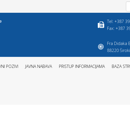
Tel: +387 3
Fax: +387 3
Fra Didaka B
88220 Široki
VNI POZIVI
JAVNA NABAVA
PRISTUP INFORMACIJAMA
BAZA STR