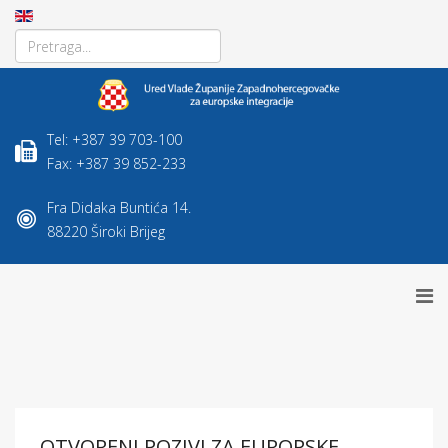
Tel: +387 39 703-100
Fax: +387 39 852-233
Fra Didaka Buntića 14.
88220 Široki Brijeg
OTVORENI POZIVI ZA EUROPSKE