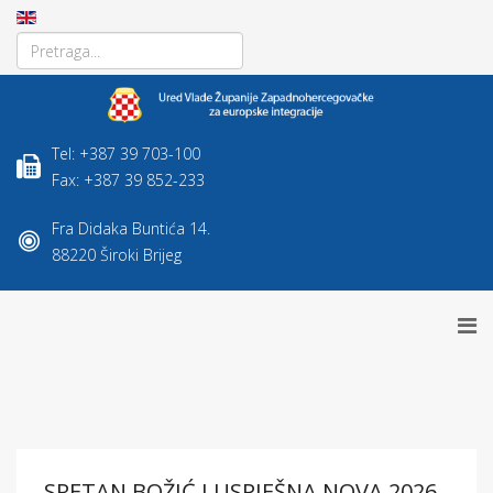
Tel: +387 39 703-100
Fax: +387 39 852-233
Fra Didaka Buntića 14.
88220 Široki Brijeg
SRETAN BOŽIĆ I USPJEŠNA NOVA 2026.