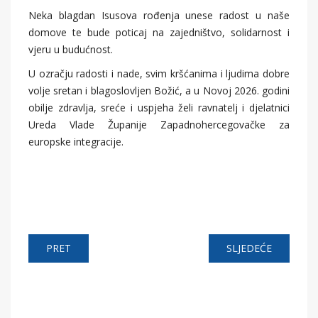
Neka blagdan Isusova rođenja unese radost u naše
domove te bude poticaj na zajedništvo, solidarnost i
vjeru u budućnost.
U ozračju radosti i nade, svim kršćanima i ljudima dobre
volje sretan i blagoslovljen Božić, a u Novoj 2026. godini
obilje zdravlja, sreće i uspjeha želi ravnatelj i djelatnici
Ureda Vlade Županije Zapadnohercegovačke za
europske integracije.
PRET
SLJEDEĆE