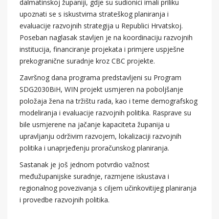
dalmatinskoj županiji, gdje su sudionici imali priliku
upoznati se s iskustvima strateškog planiranja i
evaluacije razvojnih strategija u Republici Hrvatskoj.
Poseban naglasak stavljen je na koordinaciju razvojnih
institucija, financiranje projekata i primjere uspješne
prekogranične suradnje kroz CBC projekte.
Završnog dana programa predstavljeni su Program
SDG2030BiH, WIN projekt usmjeren na poboljšanje
položaja žena na tržištu rada, kao i teme demografskog
modeliranja i evaluacije razvojnih politika. Rasprave su
bile usmjerene na jačanje kapaciteta županija u
upravljanju održivim razvojem, lokalizaciji razvojnih
politika i unaprjeđenju proračunskog planiranja.
Sastanak je još jednom potvrdio važnost
međužupanijske suradnje, razmjene iskustava i
regionalnog povezivanja s ciljem učinkovitijeg planiranja
i provedbe razvojnih politika.