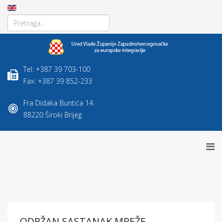
Tel: +387 39 703-100
Fax: +387 39 852-233
Fra Didaka Buntića 14.
88220 Široki Brijeg
ODRŽAN SASTANAK MREŽE