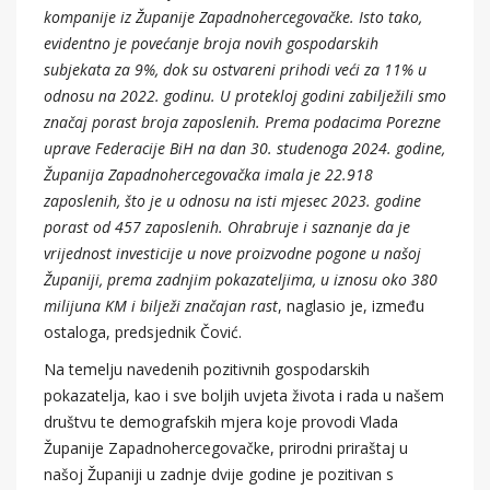
kompanije iz Županije Zapadnohercegovačke. Isto tako,
evidentno je povećanje broja novih gospodarskih
subjekata za 9%, dok su ostvareni prihodi veći za 11% u
odnosu na 2022. godinu. U protekloj godini zabilježili smo
značaj porast broja zaposlenih. Prema podacima Porezne
uprave Federacije BiH na dan 30. studenoga 2024. godine,
Županija Zapadnohercegovačka imala je 22.918
zaposlenih, što je u odnosu na isti mjesec 2023. godine
porast od 457 zaposlenih. Ohrabruje i saznanje da je
vrijednost investicije u nove proizvodne pogone u našoj
Županiji, prema zadnjim pokazateljima, u iznosu oko 380
milijuna KM i bilježi značajan rast
, naglasio je, između
ostaloga, predsjednik Čović.
Na temelju navedenih pozitivnih gospodarskih
pokazatelja, kao i sve boljih uvjeta života i rada u našem
društvu te demografskih mjera koje provodi Vlada
Županije Zapadnohercegovačke, prirodni priraštaj u
našoj Županiji u zadnje dvije godine je pozitivan s