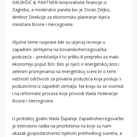
GRUBIŠIĆ & PARTNERI korporativne financije iz
Zagreba, a moderator panela bio je Zoran Zeljko,
direktor Direkcije za ekonomsko planiranje Vijeća
ministara Bosne i Hercegovine.
Ključne teme rasprave bile su utjecaj recesije u
zapadnim zemljama na bosanskohercegovačka
poduzeća – predstavlja li to priliku ili prepreku za malu
ekonomiju poput BiH. Bilo je riječi o energetskoj krizi i
zelenim promjenama na energetskoj sceni te o temi
važnosti održivosti za privatna poduzeća koja posluju s
poduzećima iz zapadnih zemalja. Na kraju su se osvrnuli
i na reformske procese koje provodi Vlada Federacije
Bosne i Hercegovine.
U protekloj godini Vlada Županije Zapadnohercegovačke
je intenzivno radila na prioritetima na koje su nam
ukazali gospodarstvenici tijekom prethodnog susreta, a