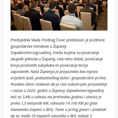
Predsjednik Vlade Predrag Čović predstavio je pozitivne
gospodarske trendove u Županiji
Zapadnohercegovačkoj, među kojima su povećanje
ukupnih prihoda u Županiji, rast neto dobiti, povećanje
broja poslovnih subjekata te povećanje broja
zaposlenih:
Naša Županija je prepoznata kao mjesto
vrijednih ljudi, poduzetničkog duha i gospodarskih prilika.
Posebno želim istaknuti da je rast industrijske proizvodnje
i izvoza u 2023. godini u Županiji Zapadnohercegovačkoj
veći za 3,4% u odnosu na prethodnu godinu i iznosio je
preko 1,3 milijarde KM, odnosno 14.168 KM po glavi
stanovnika (najveći u BiH). Tome u prilog govori i podatak
da se, među 10 najvećih izvoznika u BiH, nalaze 3