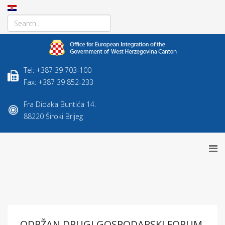
Tel: +387 39 703-100
Fax: +387 39 852-233
Fra Didaka Buntića 14.
88220 Široki Brijeg
ODRŽAN DRUGI GOSPODARSKI FORUM