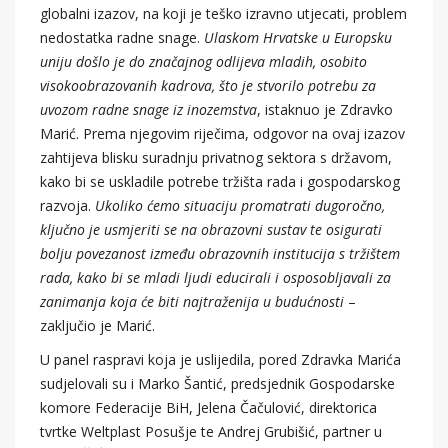
globalni izazov, na koji je teško izravno utjecati, problem
nedostatka radne snage.
Ulaskom Hrvatske u Europsku
uniju došlo je do značajnog odlijeva mladih, osobito
visokoobrazovanih kadrova, što je stvorilo potrebu za
uvozom radne snage iz inozemstva
, istaknuo je Zdravko
Marić. Prema njegovim riječima, odgovor na ovaj izazov
zahtijeva blisku suradnju privatnog sektora s državom,
kako bi se uskladile potrebe tržišta rada i gospodarskog
razvoja.
Ukoliko ćemo situaciju promatrati dugoročno,
ključno je usmjeriti se na obrazovni sustav te osigurati
bolju povezanost između obrazovnih institucija s tržištem
rada, kako bi se mladi ljudi educirali i osposobljavali za
zanimanja koja će biti najtraženija u budućnosti
–
zaključio je Marić.
U panel raspravi koja je uslijedila, pored Zdravka Marića
sudjelovali su i Marko Šantić, predsjednik Gospodarske
komore Federacije BiH, Jelena Čačulović, direktorica
tvrtke Weltplast Posušje te Andrej Grubišić, partner u