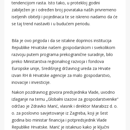
tendencijom rasta. Isto tako, u protekloj godini
zabilježen je i određen broj povrataka naših privremeno
iseljenih obitelji i pojedinaca te se iskreno nadamo da će
se taj trend nastaviti i u budućem periodu.
Bila je ovo prigoda i da se istakne doprinos institucija
Republike Hrvatske našem gospodarskom i svekolikom
razvoju putem programa prekogranične suradnje, bilo
preko Ministarstva regionalnog razvoja i fondova
Europske unije, Središnjeg državnog ureda za Hrvate
izvan RH ili Hrvatske agencije za malo gospodarstvo,
inovacije i investicije.
Nakon pozdravnog govora predsjednika Vlade, uvodno
izlaganje na temu „Globalni izazovi za gospodarstvenike“
održao je Zdravko Marić, vlasnik i direktor Marabizz d. o.
o. za poslovno savjetovanje iz Zagreba, koji je šest
godina bio ministar financija i potpredsjednik Vlade
Republike Hrvatske. Marić je istaknuo kako je ključni