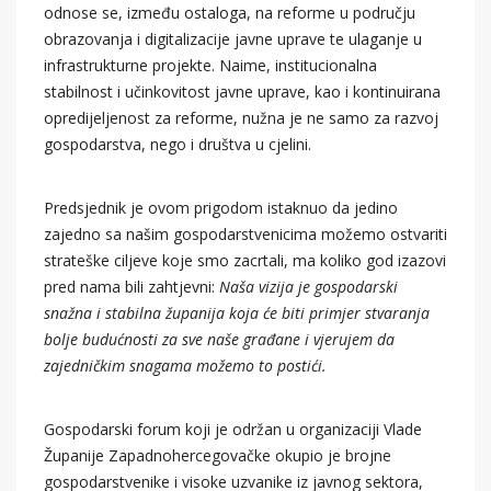
odnose se, između ostaloga, na reforme u području
obrazovanja i digitalizacije javne uprave te ulaganje u
infrastrukturne projekte. Naime, institucionalna
stabilnost i učinkovitost javne uprave, kao i kontinuirana
opredijeljenost za reforme, nužna je ne samo za razvoj
gospodarstva, nego i društva u cjelini.
Predsjednik je ovom prigodom istaknuo da jedino
zajedno sa našim gospodarstvenicima možemo ostvariti
strateške ciljeve koje smo zacrtali, ma koliko god izazovi
pred nama bili zahtjevni:
Naša vizija je gospodarski
snažna i stabilna županija koja će biti primjer stvaranja
bolje budućnosti za sve naše građane i vjerujem da
zajedničkim snagama možemo to postići.
Gospodarski forum koji je održan u organizaciji Vlade
Županije Zapadnohercegovačke okupio je brojne
gospodarstvenike i visoke uzvanike iz javnog sektora,