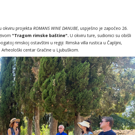
 u okviru projekta
ROMANS WINE DANUBE
, uspješno je započeo 26.
azivom
"Tragom rimske baštine"
.
U okviru ture, sudionici su obišli
gatoj rimskoj ostavštini u regiji: Rimska villa rustica u Čapljini,
 Arheološki centar Gračine u Ljubuškom.