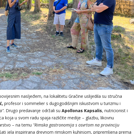
vijesnim nasljeđem, na lokalitetu Gračine uslijedila su stručna
ć
,
profesor i sommelier s dugogodišnjim iskustvom u turizmu i
a"
. Drugo predavanje održali su
Apollonas Kapsalis
, nutricionist i
ica koja u svom radu spaja različite medije – glazbu, likovnu
karstvo – na temu
"Rimska gastronomija s osvrtom na provinciju
kušati jela inspirirana drevnom rimskom kuhinjom, pripremljena prema