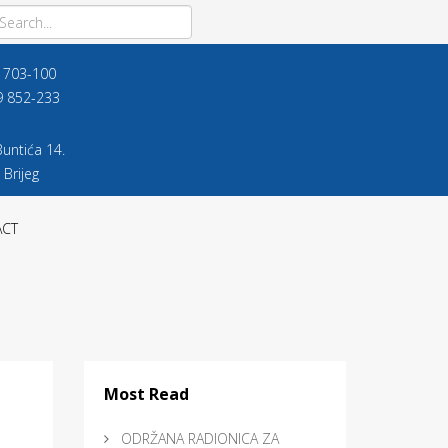
9 703-100
9 852-233
untića 14.
 Brijeg
ACT
Most Read
ODRŽANA RADIONICA ZA