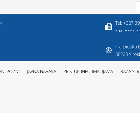
Tel: +387 3
Fax: +387 3
Fra Didaka B
88220 Široki
VNI POZIVI
JAVNA NABAVA
PRISTUP INFORMACIJAMA
BAZA STR