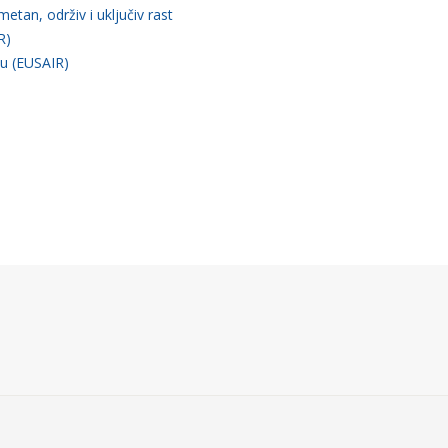
etan, održiv i uključiv rast
R)
ju (EUSAIR)