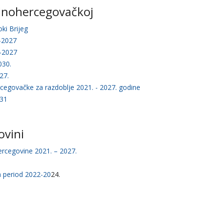
adnohercegovačkoj
oki Brijeg
1-2027
1-2027
030.
27.
cegovačke za razdoblje 2021. - 2027. godine
031
ovini
ercegovine 2021. – 2027.
.
 period 2022-20
24.