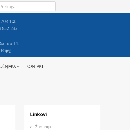
9 703-100
9 852-233
untića 14.
 Brijeg
UČNJAKA
KONTAKT
Linkovi
Županija