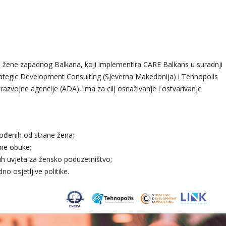
a žene zapadnog Balkana, koji implementira CARE Balkans u suradnji
trategic Development Consulting (Sjeverna Makedonija) i Tehnopolis
 razvojne agencije (ADA), ima za cilj osnaživanje i ostvarivanje
vođenih od strane žena;
čne obuke;
nih uvjeta za žensko poduzetništvo;
no osjetljive politike.