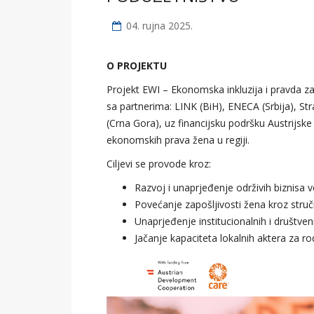
04. rujna 2025.
O PROJEKTU
Projekt EWI – Ekonomska inkluzija i pravda z
sa partnerima: LINK (BiH), ENECA (Srbija), S
(Crna Gora), uz financijsku podršku Austrijske
ekonomskih prava žena u regiji.
Ciljevi se provode kroz:
Razvoj i unaprjeđenje održivih biznisa 
Povećanje zapošljivosti žena kroz stru
Unaprjeđenje institucionalnih i društve
Jačanje kapaciteta lokalnih aktera za rod