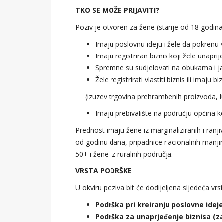
TKO SE MOŽE PRIJAVITI?
Poziv je otvoren za žene (starije od 18 godina
Imaju poslovnu ideju i žele da pokrenu vl
Imaju registriran biznis koji žele unaprije
Spremne su sudjelovati na obukama i j
Žele registrirati vlastiti biznis ili imaju
(izuzev trgovina prehrambenih proizvoda, lutr
Imaju prebivalište na području općina k
Prednost imaju žene iz marginaliziranih i ran
od godinu dana, pripadnice nacionalnih manj
50+ i žene iz ruralnih područja.
VRSTA PODRŠKE
U okviru poziva bit će dodijeljena sljedeća vrs
Podrška pri kreiranju poslovne ideje 
Podrška za unaprjeđenje biznisa (z