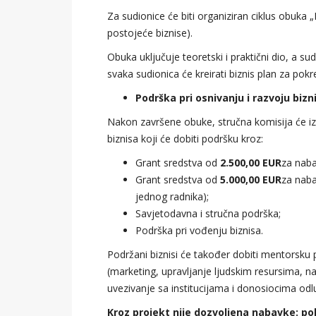
Za sudionice će biti organiziran ciklus obuka „
postojeće biznise).
Obuka uključuje teoretski i praktični dio, a s
svaka sudionica će kreirati biznis plan za pok
Podrška pri osnivanju i razvoju bizn
Nakon završene obuke, stručna komisija će izv
biznisa koji će dobiti podršku kroz:
Grant sredstva od
2.500,00 EUR
za naba
Grant sredstva od
5.000,00 EUR
za naba
jednog radnika);
Savjetodavna i stručna podrška;
Podrška pri vođenju biznisa.
Podržani biznisi će također dobiti mentorsku 
(marketing, upravljanje ljudskim resursima, nab
uvezivanje sa institucijama i donosiocima odl
Kroz projekt nije dozvoljena nabavke: po