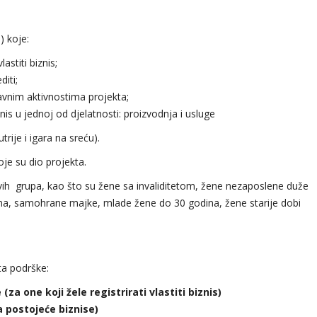
) koje:
astiti biznis;
diti;
avnim aktivnostima projekta;
 biznis u jednoj od djelatnosti: proizvodnja i usluge
ije i igara na sreću).
oje su dio projekta.
jivih grupa, kao što su žene sa invaliditetom, žene nezaposlene duže
ina, samohrane majke, mlade žene do 30 godina, žene starije dobi
ta podrške:
(za one koji žele registrirati vlastiti biznis)
a postojeće biznise)