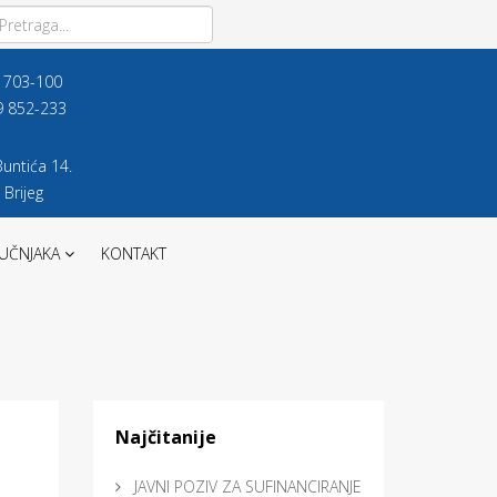
9 703-100
9 852-233
untića 14.
 Brijeg
UČNJAKA
KONTAKT
Najčitanije
JAVNI POZIV ZA SUFINANCIRANJE