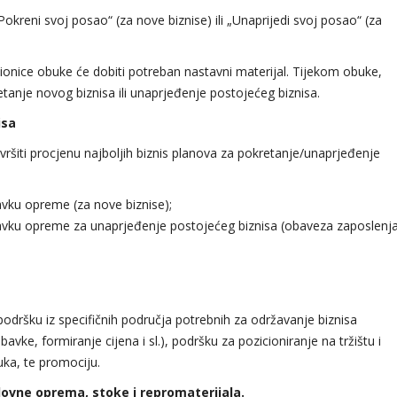
Pokreni svoj posao“ (za nove biznise) ili „Unaprijedi svoj posao“ (za
udionice obuke će dobiti potreban nastavni materijal. Tijekom obuke,
retanje novog biznisa ili unaprjeđenje postojećeg biznisa.
isa
ršiti procjenu najboljih biznis planova za pokretanje/unaprjeđenje
vku opreme (za nove biznise);
vku opreme za unaprjeđenje postojećeg biznisa (obaveza zaposlenj
podršku iz specifičnih područja potrebnih za održavanje biznisa
avke, formiranje cijena i sl.), podršku za pozicioniranje na tržištu i
uka, te promociju.
lovne oprema, stoke i repromaterijala.