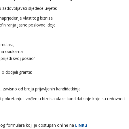
 zadovoljavati sljedeće uvjete:
unaprjeđenje vlastitog biznisa
efiniranja jasne poslovne ideje
rmulara;
e na obukama;
rijedi svoj posao“
 o dodjeli granta;
, zavisno od broja prijavljenih kandidatkinja.
ri pokretanju i vođenju biznisa ulaze kandidatkinje koje su redovno i
og formulara koji je dostupan online na
LINKu