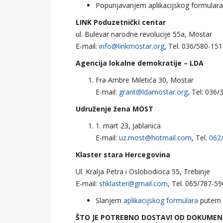
Popunjavanjem aplikacijskog formulara 
LINK Poduzetnički centar
ul. Bulevar narodne revolucije 55a, Mostar
E-mail:
info@linkmostar.org
, Tel. 036/580-151
Agencija lokalne demokratije – LDA
Fra Ambre Miletića 30, Mostar
E-mail:
grant@ldamostar.org
, Tel: 036
Udruženje žena MOST
1. mart 23, Jablanica
E-mail:
uz.most@hotmail.com
, Tel.
062
Klaster stara Hercegovina
Ul. Kralja Petra i Oslobodioca 55, Trebinje
E-mail:
shklaster@gmail.com
, Tel. 065/787-59
Slanjem
aplikacijskog formulara
putem 
ŠTO JE POTREBNO DOSTAVI OD DOKUMEN