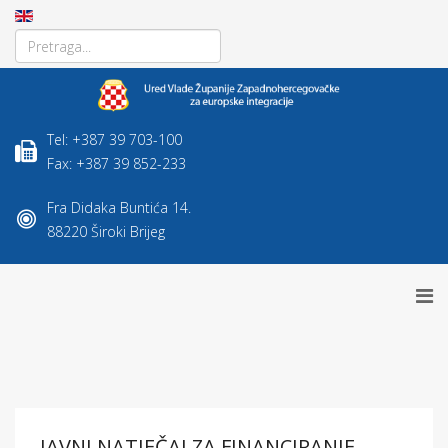
Tel: +387 39 703-100
Fax: +387 39 852-233
Fra Didaka Buntića 14.
88220 Široki Brijeg
JAVNI NATJEČAJ ZA FINANCIRANJE