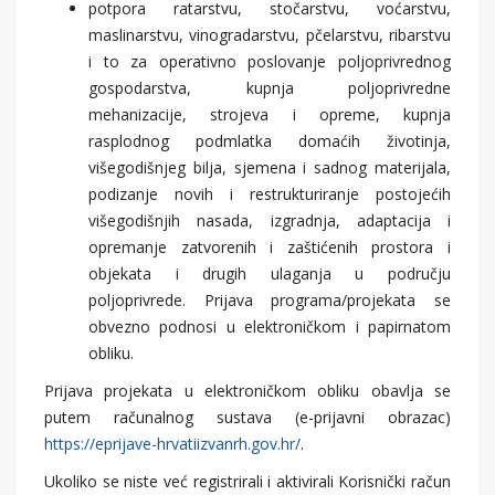
potpora ratarstvu, stočarstvu, voćarstvu,
maslinarstvu, vinogradarstvu, pčelarstvu, ribarstvu
i to za operativno poslovanje poljoprivrednog
gospodarstva, kupnja poljoprivredne
mehanizacije, strojeva i opreme, kupnja
rasplodnog podmlatka domaćih životinja,
višegodišnjeg bilja, sjemena i sadnog materijala,
podizanje novih i restrukturiranje postojećih
višegodišnjih nasada, izgradnja, adaptacija i
opremanje zatvorenih i zaštićenih prostora i
objekata i drugih ulaganja u području
poljoprivrede. Prijava programa/projekata se
obvezno podnosi u elektroničkom i papirnatom
obliku.
Prijava projekata u elektroničkom obliku obavlja se
putem računalnog sustava (e-prijavni obrazac)
https://eprijave-hrvatiizvanrh.gov.hr/
.
Ukoliko se niste već registrirali i aktivirali Korisnički račun