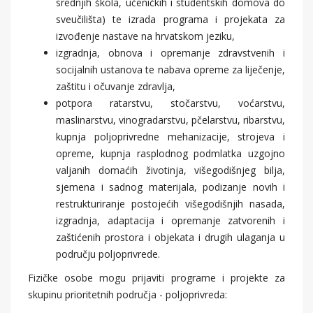
srednjih škola, učeničkih i studentskih domova do
sveučilišta) te izrada programa i projekata za
izvođenje nastave na hrvatskom jeziku,
izgradnja, obnova i opremanje zdravstvenih i
socijalnih ustanova te nabava opreme za liječenje,
zaštitu i očuvanje zdravlja,
potpora ratarstvu, stočarstvu, voćarstvu,
maslinarstvu, vinogradarstvu, pčelarstvu, ribarstvu,
kupnja poljoprivredne mehanizacije, strojeva i
opreme, kupnja rasplodnog podmlatka uzgojno
valjanih domaćih životinja, višegodišnjeg bilja,
sjemena i sadnog materijala, podizanje novih i
restrukturiranje postojećih višegodišnjih nasada,
izgradnja, adaptacija i opremanje zatvorenih i
zaštićenih prostora i objekata i drugih ulaganja u
području poljoprivrede.
Fizičke osobe mogu prijaviti programe i projekte za
skupinu prioritetnih područja - poljoprivreda: