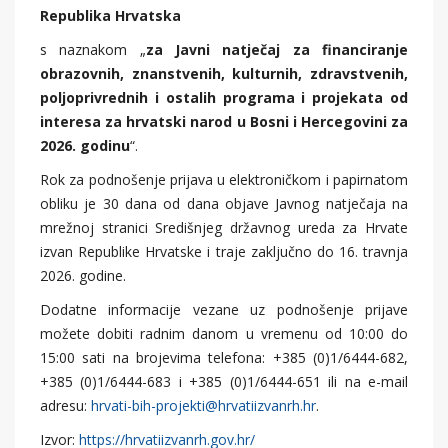
Republika Hrvatska
s naznakom „
za Javni natječaj za financiranje
obrazovnih, znanstvenih, kulturnih, zdravstvenih,
poljoprivrednih i ostalih programa i projekata od
interesa za hrvatski narod u Bosni i Hercegovini za
2026. godinu
“.
Rok za podnošenje prijava u elektroničkom i papirnatom
obliku je 30 dana od dana objave Javnog natječaja na
mrežnoj stranici Središnjeg državnog ureda za Hrvate
izvan Republike Hrvatske i traje zaključno do 16. travnja
2026. godine.
Dodatne informacije vezane uz podnošenje prijave
možete dobiti radnim danom u vremenu od 10:00 do
15:00 sati na brojevima telefona: +385 (0)1/6444-682,
+385 (0)1/6444-683 i +385 (0)1/6444-651 ili na e-mail
adresu:
hrvati-bih-projekti@hrvatiizvanrh.hr
.
Izvor:
https://hrvatiizvanrh.gov.hr/