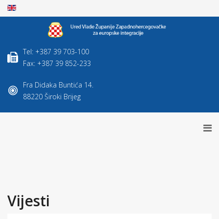
Tel: +387 39 703-100
Fax: +387 39 852-233
Fra Didaka Buntića 14.
88220 Široki Brijeg
Vijesti