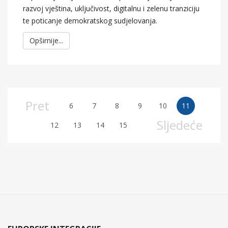
razvoj vještina, uključivost, digitalnu i zelenu tranziciju
te poticanje demokratskog sudjelovanja.
Opširnije...
Pret
6
7
8
9
10
11
Sljedeće
12
13
14
15