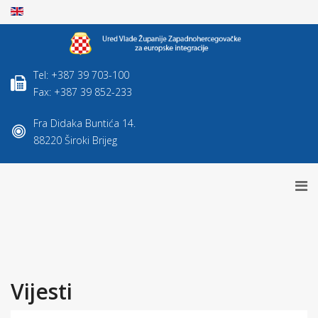
Tel: +387 39 703-100
Fax: +387 39 852-233
Fra Didaka Buntića 14.
88220 Široki Brijeg
Vijesti