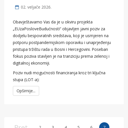
02. veljače 2026.
Obavještavamo Vas da je u okviru projekta
„EUzaPosloveBudućnosti“ objavljen javni poziv za
dodjelu bespovratnih sredstava, koji je usmjeren na
potporu postpandemijskom oporavku i unaprjeđenju
pristupa tržištu rada u Bosni i Hercegovini. Poseban
fokus poziva stavljen je na tranziciju prema zelenoj i
digitalnoj ekonomiji.
Poziv nudi mogućnosti financiranja kroz tri ključna
stupa (LOT-a):
Opširnije...
Pret
2
3
4
5
6
7