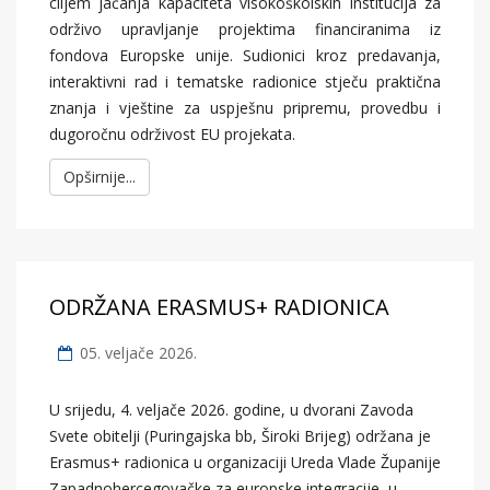
ciljem jačanja kapaciteta visokoškolskih institucija za
održivo upravljanje projektima financiranima iz
fondova Europske unije. Sudionici kroz predavanja,
interaktivni rad i tematske radionice stječu praktična
znanja i vještine za uspješnu pripremu, provedbu i
dugoročnu održivost EU projekata.
Opširnije...
ODRŽANA ERASMUS+ RADIONICA
05. veljače 2026.
U srijedu, 4. veljače 2026. godine, u dvorani Zavoda
Svete obitelji (Puringajska bb, Široki Brijeg) održana je
Erasmus+ radionica u organizaciji Ureda Vlade Županije
Zapadnohercegovačke za europske integracije, u